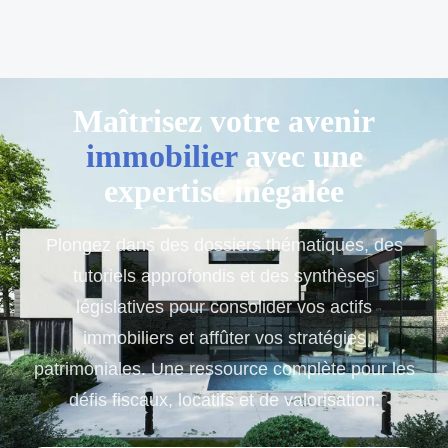
Maîtrisez votre avenir
immobilier
avec une
expertise inégalée
Plongez dans des dossiers thématiques, des
tutoriels approfondis et des synthèses
législatives pour consolider vos actifs
immobiliers et affûter vos stratégies
patrimoniales. Une ressource complète pour les
défis fiscaux, locatifs et de valorisation.